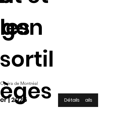
ngen
les
sortil
èges
Opéra de Montréal
er | 2025
Détails
Détails