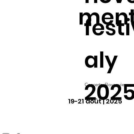
men
festi
aly
202
Concerts, Slovaquie
19-21 août | 2025