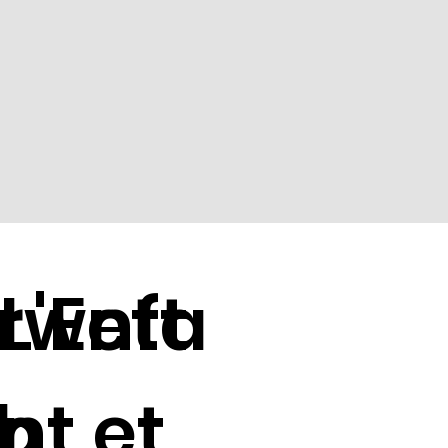
rwett
L'Enfa
b
nt et