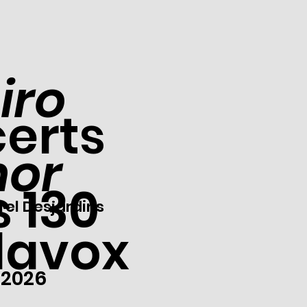
iro
erts
mor
 130
rel Desjardins
davox
| 2026