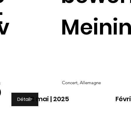
t
v
Meini
5
Concert, Allemagne
2 mai | 2025
Févri
Détails