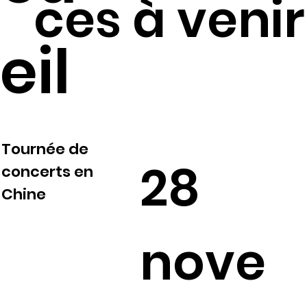
ces à venir
eil
Tournée de
28
concerts en
Chine
nove