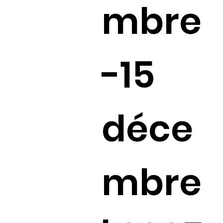
mbre
-15
déce
mbre