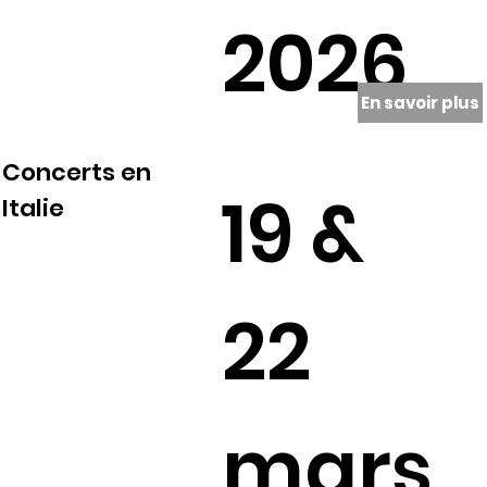
2026
En savoir plus
Concerts en
19 &
Italie
22
mars